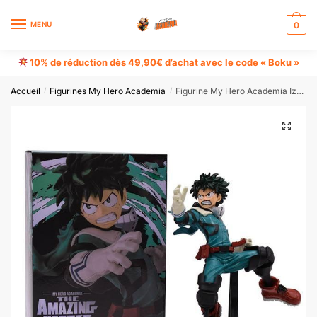
MENU
0
10% de réduction dès 49,90€ d’achat avec le code « Boku »
Accueil
Figurines My Hero Academia
Figurine My Hero Academia Izuku Midoriya
/
/